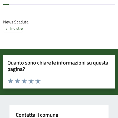
News Scaduta
Indietro
Quanto sono chiare le informazioni su questa
pagina?
Valuta da 1 a 5 stelle la pagina
Valuta 1 stelle su 5
Valuta 2 stelle su 5
Valuta 3 stelle su 5
Valuta 4 stelle su 5
Valuta 5 stelle su 5
Contatta il comune