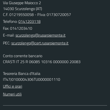
Via Giuseppe Maiocco 2
14030 Scurzolengo (AT)
C.F. 01219550058 - P.Iva: 01730720057
Telefono:
0141203118
Fax: 0141203410
E-mail:
PEC:
Conto corrente bancario
CRASTI IT 25 R 06085 10316 0000000 20083
Tesoreria Banca d'Italia
IT47J0100004306TU0000001110
Uffici e orari
Numeri utili