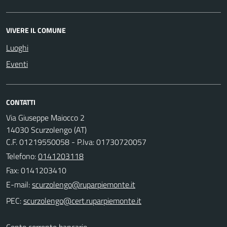
VIVERE IL COMUNE
Luoghi
Eventi
CONTATTI
Via Giuseppe Maiocco 2
14030 Scurzolengo (AT)
C.F. 01219550058 - P.Iva: 01730720057
Telefono:
0141203118
Fax: 0141203410
E-mail:
PEC:
Conto corrente bancario