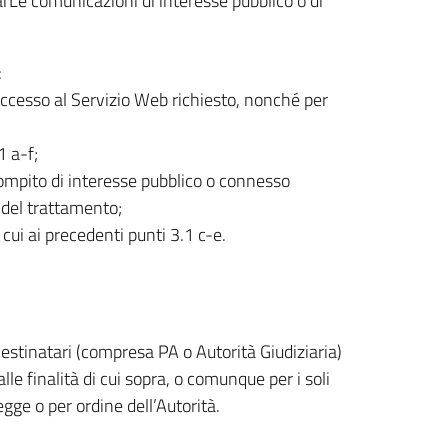
uarLe comunicazioni di interesse pubblico o di
:
’accesso al Servizio Web richiesto, nonché per
1 a-f;
compito di interesse pubblico o connesso
re del trattamento;
i cui ai precedenti punti 3.1 c-e.
stinatari (compresa PA o Autorità Giudiziaria)
le finalità di cui sopra, o comunque per i soli
egge o per ordine dell’Autorità.