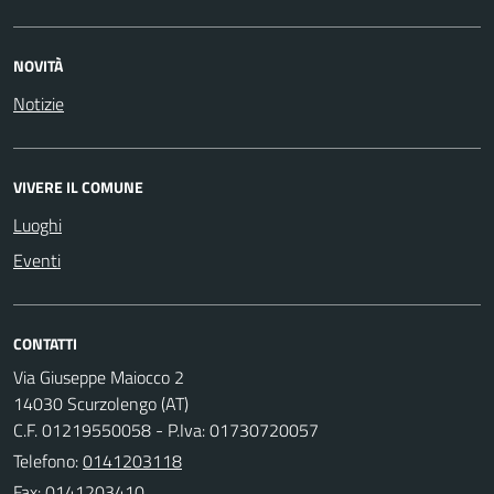
NOVITÀ
Notizie
VIVERE IL COMUNE
Luoghi
Eventi
CONTATTI
Via Giuseppe Maiocco 2
14030 Scurzolengo (AT)
C.F. 01219550058 - P.Iva: 01730720057
Telefono:
0141203118
Fax: 0141203410