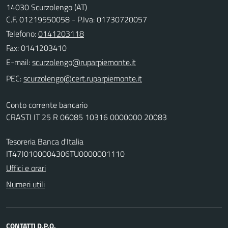
14030 Scurzolengo (AT)
C.F. 01219550058 - P.Iva: 01730720057
Telefono:
0141203118
Fax: 0141203410
E-mail:
PEC:
Conto corrente bancario
CRASTI IT 25 R 06085 10316 0000000 20083
Tesoreria Banca d'Italia
IT47J0100004306TU0000001110
Uffici e orari
Numeri utili
CONTATTI D.P.O.