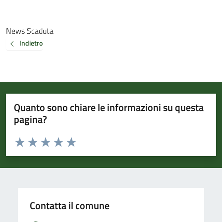
News Scaduta
Indietro
Quanto sono chiare le informazioni su questa
pagina?
Valuta da 1 a 5 stelle la pagina
Valuta 1 stelle su 5
Valuta 2 stelle su 5
Valuta 3 stelle su 5
Valuta 4 stelle su 5
Valuta 5 stelle su 5
Contatta il comune