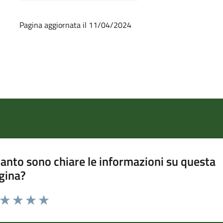
Pagina aggiornata il 11/04/2024
anto sono chiare le informazioni su questa
gina?
a da 1 a 5 stelle la pagina
ta 1 stelle su 5
Valuta 2 stelle su 5
Valuta 3 stelle su 5
Valuta 4 stelle su 5
Valuta 5 stelle su 5