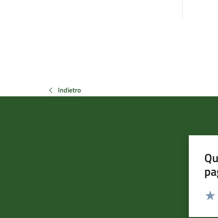
Indietro
Qu
pa
Valut
Valu