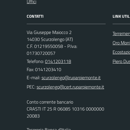
Uffici
CONTATTI
LINK UTIL
Via Giuseppe Maiocco 2
Terremer
14030 Scurzolengo (AT)
Oro Monfe
C.F. 01219550058 - P.Iva:
Ecostazi
01730720057
Telefono:
0141203118
Piero Dus
Fax: 0141203410
E-mail:
PEC:
Conto corrente bancario
CRASTI IT 25 R 06085 10316 0000000
20083
Tesoreria Banca d'Italia